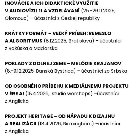
INOVÁCIE A ICH DIDAKTICKÉ VYUŽITIE
V AUDIOVÍZII 11.A VZDELÁVANÍ
(25.-26.11.2025,
Olomouc) – účastníci z Českej republiky
KRÁTKY FORMÁT – VEĽKÝ PRÍBEH: REMESLO
A ALGORITMUS
(8.12.2025, Bratislava) – účastníci
z Rakúska a Maďarska
POKLADY Z DOLNEJ ZEME – MELÓDIE KRAJANOV
(8.-9.12.2025, Banská Bystrica) – účastníci zo Srbska
OD OSOBNÉHO PRÍBEHU K MEDIÁLNEMU PROJEKTU
V ÉRE AI
(18.4.2026, studio worshops) –účastníci
z Anglicka
PROJEKT HERITAGE – OD NÁPADU K DIZAJNU
A REALIZÁCII
(18.4.2026, Birmingham) –účastníci
z Anglicka