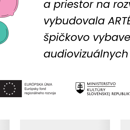
a priestor na roz
vybudovala ARTÉ
špičkovo vybav
audiovizuálnych 
Načítavanie obsahu
Nač