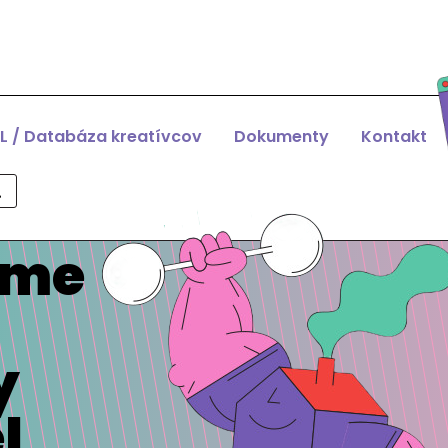
L / Databáza kreatívcov
Dokumenty
Kontakt
eme
y
l