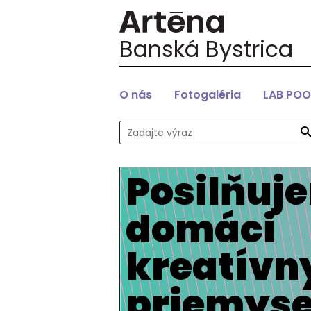
Banská Bystrica
O nás
Fotogaléria
LAB POO
Posilňuj
domáci
kreatívn
priemyse