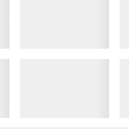
Načítavanie obsahu
Nač