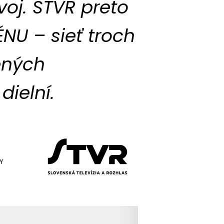
voj. STVR preto
NU – sieť troch
ených
dielní.
ítavanie obsahu