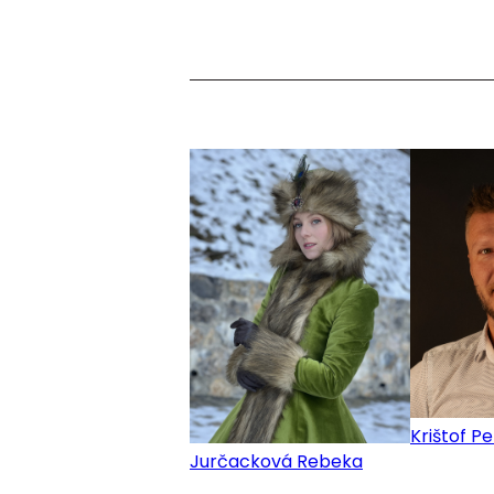
Krištof P
Jurčacková Rebeka