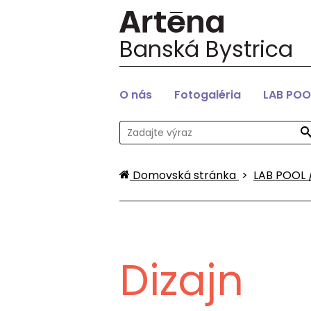
Banská Bystrica
O nás
Fotogaléria
LAB POO
Domovská stránka
>
LAB POOL 
Dizajn