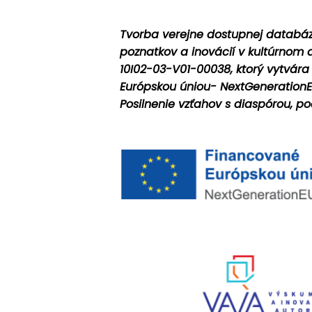
Tvorba verejne dostupnej databáz
poznatkov a inovácií v kultúrnom 
10I02-03-V01-00038, ktorý vytvára
Európskou úniou- NextGenerationEU
Posilnenie vzťahov s diaspórou, po