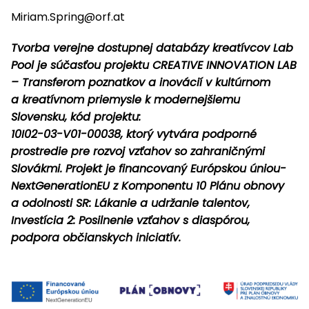
Miriam.Spring@orf.at
Tvorba verejne dostupnej databázy kreatívcov Lab
Pool je súčasťou projektu CREATIVE INNOVATION LAB
– Transferom poznatkov a inovácií v kultúrnom
a kreatívnom priemysle k modernejšiemu
Slovensku, kód projektu:
10I02-03-V01-00038, ktorý vytvára podporné
prostredie pre rozvoj vzťahov so zahraničnými
Slovákmi. Projekt je financovaný Európskou úniou-
NextGenerationEU z Komponentu 10 Plánu obnovy
a odolnosti SR: Lákanie a udržanie talentov,
Investícia 2: Posilnenie vzťahov s diaspórou,
podpora občianskych iniciatív.