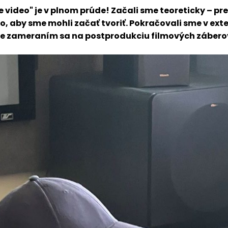
video" je v plnom prúde! Začali sme teoreticky – pre
o, aby sme mohli začať tvoriť. Pokračovali sme v exter
e zameraním sa na postprodukciu filmových zábero