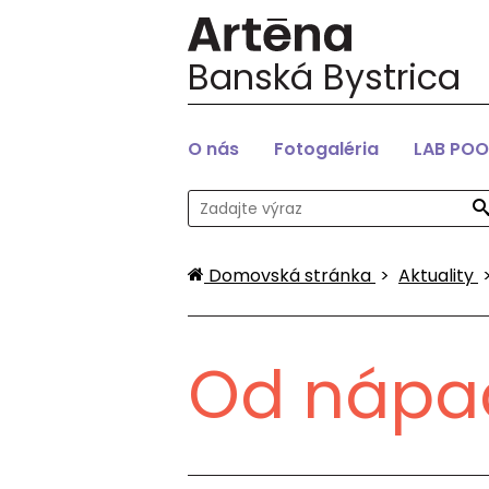
Banská Bystrica
O nás
Fotogaléria
LAB POO
Domovská stránka
>
Aktuality
Od nápad