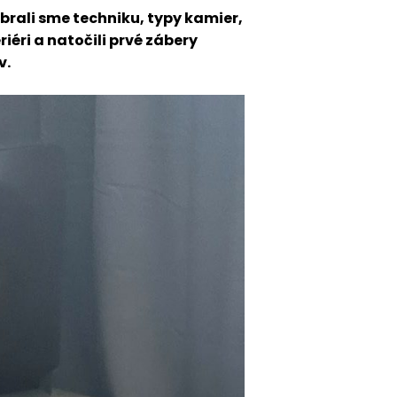
brali sme techniku, typy kamier,
iéri a natočili prvé zábery
v.