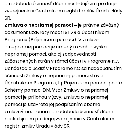
a nadobúda účinnosť dňom nasledujúcim po dni jej
zverejnenia v Centrálnom registri zmlúv Úradu vlády
SR.
Zmluva o nepriamej pomoci –
je právne záväzný
dokument uzavretý medzi STVR a Účastníkom
Programu (Príjemcom pomoci). V zmluve
o nepriamej pomoci je určený rozsah a výška
nepriamej pomoci, ako aj zodpovednosti
zúčastnených strán v rámci účasti v Programe KC.
Uchádzač o účasť v Programe KC sa nadobudnutím
účinnosti Zmluvy o nepriamej pomoci stáva
Účastníkom Programu, t.j. Príjemcom pomoci podľa
Schémy pomoci DM. Vzor Zmluvy o nepriamej
pomoci je prílohou Výzvy. Zmluva o nepriamej
pomoci je uzavretá jej podpísaním oboma
zmluvnými stranami a nadobúda účinnosť dňom
nasledujúcim po dni jej zverejnenia v Centrálnom
registri zmlúv Úradu vlády SR.