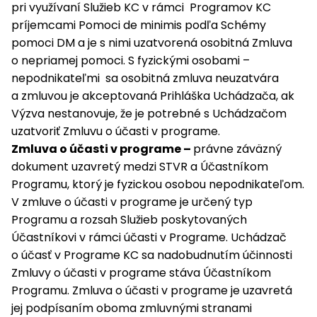
pri využívaní Služieb KC v rámci Programov KC
príjemcami Pomoci de minimis podľa Schémy
pomoci DM a je s nimi uzatvorená osobitná Zmluva
o nepriamej pomoci. S fyzickými osobami –
nepodnikateľmi sa osobitná zmluva neuzatvára
a zmluvou je akceptovaná Prihláška Uchádzača, ak
Výzva nestanovuje, že je potrebné s Uchádzačom
uzatvoriť Zmluvu o účasti v programe.
Zmluva o účasti v programe –
právne záväzný
dokument uzavretý medzi STVR a Účastníkom
Programu, ktorý je fyzickou osobou nepodnikateľom.
V zmluve o účasti v programe je určený typ
Programu a rozsah Služieb poskytovaných
Účastníkovi v rámci účasti v Programe. Uchádzač
o účasť v Programe KC sa nadobudnutím účinnosti
Zmluvy o účasti v programe stáva Účastníkom
Programu. Zmluva o účasti v programe je uzavretá
jej podpísaním oboma zmluvnými stranami