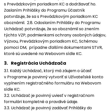
s Prevádzkovým poriadkom KC a dodržiavať ho.
Zaslaním Prihlášky do Programu Účastník
potvrdzuje, že sa s Prevádzkovým poriadkom KC
oboznámil. 2.8. Odoslaním Prihlášky do Programu
Uchádzač potvrdzuje, že sa oboznámil so znením
týchto VZP, podmienkami ochrany osobných údajov,
Výzvou, Prevádzkovým poriadkom KC, Schémou
pomoci DM, prípadne ďalšími dokumentami STVR,
ktoré sú uvedené na Webovom sídle KC.
3. Registrácia Uchádzača
3.1. Každý Uchádzač, ktorý má záujem o účasť
v Programe je povinný vytvoriť si Užívateľské konto
vyplnením registračného formuláru na Webovom
sídle KC.
3.2. Uchádzač je povinný uviesť v registračnom
formulári kompletné a pravdivé údaje.
3.3. Uchádzač je povinný zadávať Prihlášky do