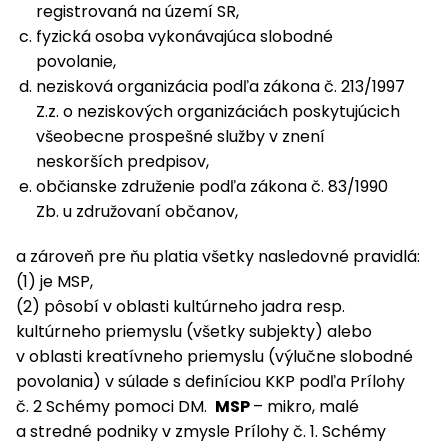
registrovaná na území SR,
fyzická osoba vykonávajúca slobodné
povolanie,
nezisková organizácia podľa zákona č. 213/1997
Z.z. o neziskových organizáciách poskytujúcich
všeobecne prospešné služby v znení
neskorších predpisov,
občianske združenie podľa zákona č. 83/1990
Zb. u združovaní občanov,
a zároveň pre ňu platia všetky nasledovné pravidlá:
(1) je MSP,
(2) pôsobí v oblasti kultúrneho jadra resp.
kultúrneho priemyslu (všetky subjekty) alebo
v oblasti kreatívneho priemyslu (výlučne slobodné
povolania) v súlade s definíciou KKP podľa Prílohy
č. 2 Schémy pomoci DM.
MSP
– mikro, malé
a stredné podniky v zmysle Prílohy č. 1. Schémy