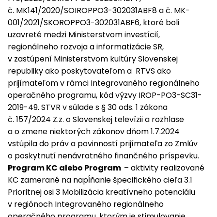
č. MK141/2020/SOIROPPO3-302031ABF8 a č. MK-
001/2021/SKOROPPO3-302031ABF6, ktoré boli
uzavreté medzi Ministerstvom investícií,
regionálneho rozvoja a informatizácie SR,
v zastúpení Ministerstvom kultúry Slovenskej
republiky ako poskytovateľom a RTVS ako
prijímateľom v rámci Integrovaného regionálneho
operačného programu, kód výzvy IROP-PO3-SC31-
2019-49. STVR v súlade s § 30 ods. 1 zákona
č. 157/2024 Z.z. o Slovenskej televízii a rozhlase
a o zmene niektorých zákonov dňom 1.7.2024
vstúpila do práv a povinností prijímateľa zo Zmlúv
o poskytnutí nenávratného finančného príspevku.
Program KC alebo Program
– aktivity realizované
KC zamerané na napĺňanie špecifického cieľa 3.1
Prioritnej osi 3 Mobilizácia kreatívneho potenciálu
v regiónoch Integrovaného regionálneho
operačného programu, ktorým je stimulovanie