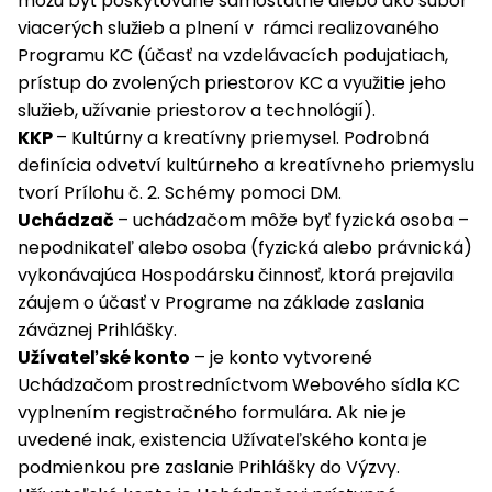
môžu byť poskytované samostatne alebo ako súbor
viacerých služieb a plnení v rámci realizovaného
Programu KC (účasť na vzdelávacích podujatiach,
prístup do zvolených priestorov KC a využitie jeho
služieb, užívanie priestorov a technológií).
KKP
– Kultúrny a kreatívny priemysel. Podrobná
definícia odvetví kultúrneho a kreatívneho priemyslu
tvorí Prílohu č. 2. Schémy pomoci DM.
Uchádzač
– uchádzačom môže byť fyzická osoba –
nepodnikateľ alebo osoba (fyzická alebo právnická)
vykonávajúca Hospodársku činnosť, ktorá prejavila
záujem o účasť v Programe na základe zaslania
záväznej Prihlášky.
Užívateľské konto
– je konto vytvorené
Uchádzačom prostredníctvom Webového sídla KC
vyplnením registračného formulára. Ak nie je
uvedené inak, existencia Užívateľského konta je
podmienkou pre zaslanie Prihlášky do Výzvy.