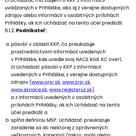
či Uchádzač má záujem o KKP z informácií
uvádzaných v Prihláške, ako aj z verejne dostupných
zdrojov alebo informácií v osobitných prílohách
Prihlášky, ak ich Uchádzač na tento účel predložil.
6.1.2.
Podnikateľ:
pôsobí v oblasti KKP, čo preukazuje
prostredníctvom informácií uvedených
v Prihláške, kde uvedie svoj NACE kód. KC overí,
či Uchádzač pôsobí v KKP z informácií
uvedených v Prihláške, z verejne dostupných
zdrojov
(
www.orsr.sk
,
www.zrsr.sk
,
www.sknace.sk
,
www.registeruz.sk
)
a z informácií uvedených v osobitných
prílohách Prihlášky, ak ich Uchádzač na tento
účel predložil; a
spĺňa definíciu MSP. Uchádzač preukazuje
zaradenie sa do niektorej z oprávnených
veľkostných kategórií (mikro, malý alebo