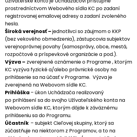
Užívateľské konto je Uchádzačovi prístupné
prostredníctvom Webového sídla KC po zadaní
registrovanej emailovej adresy a zadaní zvoleného
hesla.
Široká verejnosť –
jednotlivci so záujmom o KKP
(bez vekového obmedzenia), zástupcovia subjektov
verejnoprávnej povahy (samosprávy, obce, mestá,
rozpočtové a príspevkové organizácie a pod.).
Výzva –
zverejnené oznámenie o Programe , ktorým
KC vyzýva fyzické a/alebo právnické osoby na
prihlásenie sa na účasť v Programe. Výzva je
zverejnená na Webovom sídle KC.
Prihláška
– úkon Uchádzača realizovaný
po prihlásení sa do svojho Užívateľského konta na
Webovom sídle KC, ktorým dôjde k záväznému
prihláseniu sa do Programu.
Účastník
– subjekt Cieľovej skupiny, ktorý sa
zúčastňuje na niektorom z Programov, a to na