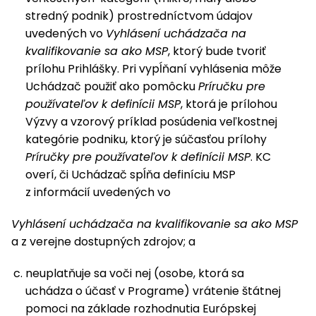
stredný podnik) prostredníctvom údajov
uvedených vo
Vyhlásení uchádzača na
kvalifikovanie sa ako MSP
, ktorý bude tvoriť
prílohu Prihlášky. Pri vypĺňaní vyhlásenia môže
Uchádzač použiť ako pomôcku
Príručku pre
používateľov k definícii MSP
, ktorá je prílohou
Výzvy a vzorový príklad posúdenia veľkostnej
kategórie podniku, ktorý je súčasťou prílohy
Príručky pre používateľov k definícii MSP
. KC
overí, či Uchádzač spĺňa definíciu MSP
z informácií uvedených vo
Vyhlásení uchádzača na kvalifikovanie sa ako MSP
a z verejne dostupných zdrojov; a
neuplatňuje sa voči nej (osobe, ktorá sa
uchádza o účasť v Programe) vrátenie štátnej
pomoci na základe rozhodnutia Európskej