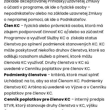
základe akceptovanej Prihlášky/uzavretej Zmluvy
o účasti v programe, ak ide o fyzické osoby –
nepodnikateľov alebo na základe uzavretej Zmluvy
o nepriamej pomoci, ak ide o Podnikateľov.
Člen KC
– fyzická alebo právnická osoba, ktorá má
záujem podporovať činnosť KC a/alebo sa zúčastniť
Programov a využívať Služby KC a získala status
členstva po splnení podmienok stanovených KC. KC
môže poskytovať niekoľko druhov členstva, ktoré sa
odlišujú rozsahom služieb a plnení, ktoré môžu
členovia KC využívať. Druhy členstva v KC sú
uvedené v Cenníku poplatkov pre členov KC.
Podmienky členstva
– kritériá, ktoré musí splniť
Uchádzač na to, aby sa stal Členom KC. Podmienky
členstva KC Arténa sú uvedené vo Výzve a v Cenníku
poplatkov pre členov KC.
Cenník poplatkov pre členov KC
– interný predpis
STVR, ktorý stanovuje druhy členstva v KC, výšku