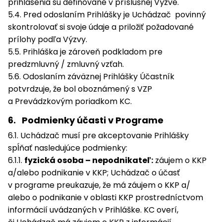
prihlásenia sú definované v príslušnej Výzve.
5.4. Pred odoslaním Prihlášky je Uchádzač povinný
skontrolovať si svoje údaje a priložiť požadované
prílohy podľa Výzvy.
5.5. Prihláška je zároveň podkladom pre
predzmluvný / zmluvný vzťah.
5.6. Odoslaním záväznej Prihlášky Účastník
potvrdzuje, že bol oboznámený s VZP
a Prevádzkovým poriadkom KC.
6. Podmienky účasti v Programe
6.1. Uchádzač musí pre akceptovanie Prihlášky
spĺňať nasledujúce podmienky:
6.1.1.
fyzická osoba – nepodnikateľ:
záujem o KKP
a/alebo podnikanie v KKP; Uchádzač o účasť
v programe preukazuje, že má záujem o KKP a/
alebo o podnikanie v oblasti KKP prostredníctvom
informácií uvádzaných v Prihláške. KC overí,