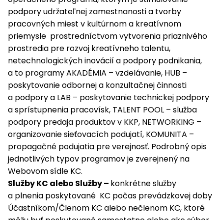
podpory udržateľnej zamestnanosti a tvorby
pracovných miest v kultúrnom a kreatívnom
priemysle prostredníctvom vytvorenia priaznivého
prostredia pre rozvoj kreatívneho talentu,
netechnologických inovácií a podpory podnikania,
a to programy AKADÉMIA – vzdelávanie, HUB –
poskytovanie odbornej a konzultačnej činnosti
a podpory a LAB – poskytovanie technickej podpory
a sprístupnenia pracovísk, TALENT POOL – služba
podpory predaja produktov v KKP, NETWORKING –
organizovanie sieťovacích podujatí, KOMUNITA –
propagačné podujatia pre verejnosť. Podrobný opis
jednotlivých typov programov je zverejnený na
Webovom sídle KC.
Služby KC alebo Služby –
konkrétne služby
a plnenia poskytované KC počas prevádzkovej doby
Účastníkom/Členom KC alebo nečlenom KC, ktoré