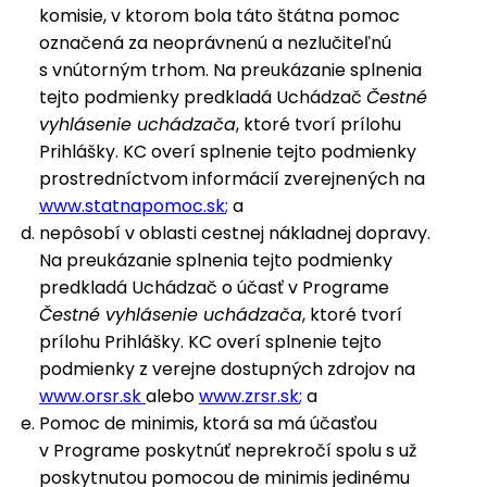
komisie, v ktorom bola táto štátna pomoc
označená za neoprávnenú a nezlučiteľnú
s vnútorným trhom. Na preukázanie splnenia
tejto podmienky predkladá Uchádzač
Čestné
vyhlásenie uchádzača
, ktoré tvorí prílohu
Prihlášky. KC overí splnenie tejto podmienky
prostredníctvom informácií zverejnených na
www.statnapomoc.sk
;
a
nepôsobí v oblasti cestnej nákladnej dopravy.
Na preukázanie splnenia tejto podmienky
predkladá Uchádzač o účasť v Programe
Čestné vyhlásenie uchádzača
, ktoré tvorí
prílohu Prihlášky. KC overí splnenie tejto
podmienky z verejne dostupných zdrojov na
www.orsr.sk
alebo
www.zrsr.sk
;
a
Pomoc de minimis, ktorá sa má účasťou
v Programe poskytnúť neprekročí spolu s už
poskytnutou pomocou de minimis jedinému