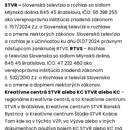
STVR –
Slovenská televízia a rozhlas so sídlom
Mlynská dolina, 845 45 Bratislava, IČO: 56 398 255
ako verejnoprávna inštitúcia zriadená zákonom
č. 157/2024 Z.z. o Slovenskej televízii a rozhlase
a o zmene niektorých zákonov. Slovenská televízia
a rozhlas je s účinnosťou ku dňu 01.07.2024 právnym
nástupcom zaniknutej RTVS.
RTVS
– Rozhlas
a televízia Slovenska so sídlom Mlynská dolina,
845 45 Bratislava, IČO: 47 232 480 ako
verejnoprávna inštitúcia zriadená zákonom
č. 532/2010 Z.z. o Rozhlase a televízii Slovenska
a o zmene a doplnení niektorých zákonov.
Kreatívne centrá STVR alebo KC STVR alebo KC
–
regionálne kreatívne centrá, a to Kreatívne centrum
STVR v Bratislave, Kreatívne centrum STVR Banská
Bystrica a Kreatívne centrum Štúdia STVR Košice.
Tam kde sa v týchto VZP, vo Výzve alebo v iných
dokumentoch používa pojem KC STVR alebo KC má