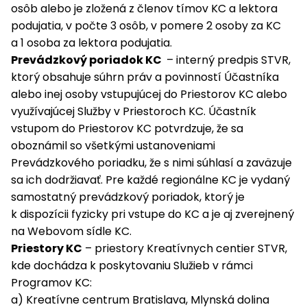
osôb alebo je zložená z členov tímov KC a lektora
podujatia, v počte 3 osôb, v pomere 2 osoby za KC
a 1 osoba za lektora podujatia.
Prevádzkový poriadok KC
– interný predpis STVR,
ktorý obsahuje súhrn práv a povinností Účastníka
alebo inej osoby vstupujúcej do Priestorov KC alebo
využívajúcej Služby v Priestoroch KC. Účastník
vstupom do Priestorov KC potvrdzuje, že sa
oboznámil so všetkými ustanoveniami
Prevádzkového poriadku, že s nimi súhlasí a zaväzuje
sa ich dodržiavať. Pre každé regionálne KC je vydaný
samostatný prevádzkový poriadok, ktorý je
k dispozícii fyzicky pri vstupe do KC a je aj zverejnený
na Webovom sídle KC.
Priestory KC
– priestory Kreatívnych centier STVR,
kde dochádza k poskytovaniu Služieb v rámci
Programov KC:
a) Kreatívne centrum Bratislava, Mlynská dolina