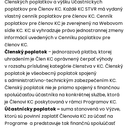
Členských poplatkov a výšku Účastníckych
poplatkov pre Členov KC. Každé KC STVR má vydaný
vlastný cenník poplatkov pre členov KC. Cenník
poplatkov pre členov KC je zverejnený na Webovom
sídle KC. KC si vyhradzuje právo jednostrannej zmeny
informácií uvedených v Cenníku poplatkov pre
členov KC.
Členský poplatok
– jednorazová platba, ktorej
uhradením je Člen KC oprávnený čerpať výhody
v rozsahu príslušnej kategórie členstva v KC. Členský
poplatok je všeobecný poplatok spojený
s administratívno-technickým zabezpečením KC.
Členský poplatok nie je priamo spojený s finančnou
spoluúčasťou účastníka na konkrétnej službe, ktorá
je Členovi KC poskytovaná v rámci Programov KC.
Účastnícky poplatok –
suma stanovená vo Výzve,
ktorú sú povinní zaplatiť Členovia KC za účasť na
Programe a predstavuje tak finančnú spoluúčasť