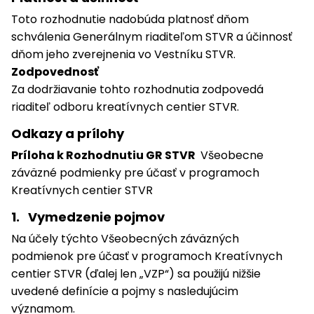
Toto rozhodnutie nadobúda platnosť dňom
schválenia Generálnym riaditeľom STVR a účinnosť
dňom jeho zverejnenia vo Vestníku STVR.
Zodpovednosť
Za dodržiavanie tohto rozhodnutia zodpovedá
riaditeľ odboru kreatívnych centier STVR.
Odkazy a prílohy
Príloha k Rozhodnutiu GR STVR
Všeobecne
záväzné podmienky pre účasť v programoch
Kreatívnych centier STVR
1. Vymedzenie pojmov
Na účely týchto Všeobecných záväzných
podmienok pre účasť v programoch Kreatívnych
centier STVR (ďalej len „VZP“) sa použijú nižšie
uvedené definície a pojmy s nasledujúcim
významom.