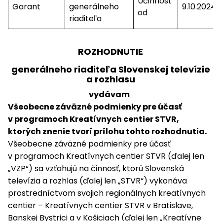
Účinnosť
Garant
generálneho
9.10.2024
od
riaditeľa
ROZHODNUTIE
generálneho riaditeľa Slovenskej televízie
a rozhlasu
vydávam
Všeobecne záväzné podmienky pre účasť
v programoch Kreatívnych centier STVR,
ktorých znenie tvorí prílohu tohto rozhodnutia.
Všeobecne záväzné podmienky pre účasť
v programoch Kreatívnych centier STVR (ďalej len
„VZP“) sa vzťahujú na činnosť, ktorú Slovenská
televízia a rozhlas (ďalej len „STVR“) vykonáva
prostredníctvom svojich regionálnych kreatívnych
centier – Kreatívnych centier STVR v Bratislave,
Banskej Bystrici a v Košiciach (ďalej len „Kreatívne