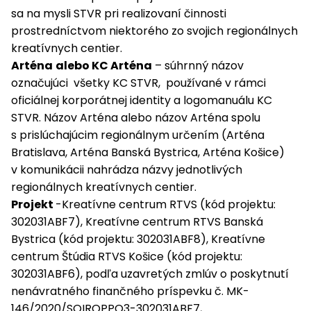
sa na mysli STVR pri realizovaní činnosti
prostredníctvom niektorého zo svojich regionálnych
kreatívnych centier.
Arténa
alebo KC Arténa
– súhrnný názov
označujúci všetky KC STVR, používané v rámci
oficiálnej korporátnej identity a logomanuálu KC
STVR. Názov Arténa alebo názov Arténa spolu
s prislúchajúcim regionálnym určením (Arténa
Bratislava, Arténa Banská Bystrica, Arténa Košice)
v komunikácii nahrádza názvy jednotlivých
regionálnych kreatívnych centier.
Projekt
-Kreatívne centrum RTVS (kód projektu:
302031ABF7), Kreatívne centrum RTVS Banská
Bystrica (kód projektu: 302031ABF8), Kreatívne
centrum Štúdia RTVS Košice (kód projektu:
302031ABF6), podľa uzavretých zmlúv o poskytnutí
nenávratného finančného príspevku č. MK-
146/2020/SOIROPPO3-302031ABF7,