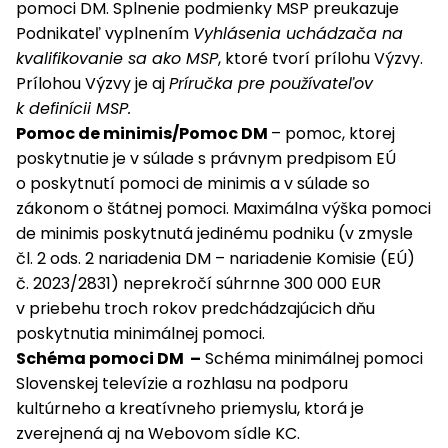
pomoci DM. Splnenie podmienky MSP preukazuje
Podnikateľ vyplnením
Vyhlásenia uchádzača na
kvalifikovanie sa ako MSP
, ktoré tvorí prílohu Výzvy.
Prílohou Výzvy je aj
Príručka pre používateľov
k definícii MSP.
Pomoc de minimis/Pomoc DM
– pomoc, ktorej
poskytnutie je v súlade s právnym predpisom EÚ
o poskytnutí pomoci de minimis a v súlade so
zákonom o štátnej pomoci. Maximálna výška pomoci
de minimis poskytnutá jedinému podniku (v zmysle
čl. 2 ods. 2 nariadenia DM – nariadenie Komisie (EÚ)
č. 2023/2831) neprekročí súhrnne 300 000 EUR
v priebehu troch rokov predchádzajúcich dňu
poskytnutia minimálnej pomoci.
Schéma pomoci DM –
Schéma minimálnej pomoci
Slovenskej televízie a rozhlasu na podporu
kultúrneho a kreatívneho priemyslu, ktorá je
zverejnená aj na Webovom sídle KC.