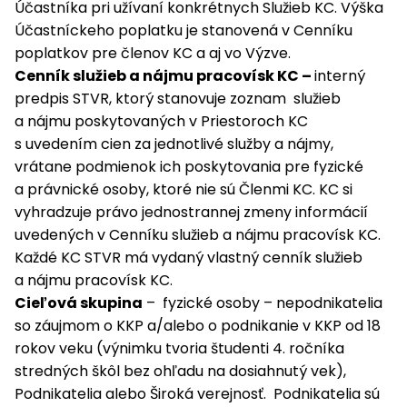
Účastníka pri užívaní konkrétnych Služieb KC. Výška
Účastníckeho poplatku je stanovená v Cenníku
poplatkov pre členov KC a aj vo Výzve.
Cenník služieb a nájmu pracovísk KC –
interný
predpis STVR, ktorý stanovuje zoznam služieb
a nájmu poskytovaných v Priestoroch KC
s uvedením cien za jednotlivé služby a nájmy,
vrátane podmienok ich poskytovania pre fyzické
a právnické osoby, ktoré nie sú Členmi KC. KC si
vyhradzuje právo jednostrannej zmeny informácií
uvedených v Cenníku služieb a nájmu pracovísk KC.
Každé KC STVR má vydaný vlastný cenník služieb
a nájmu pracovísk KC.
Cieľová skupina
– fyzické osoby – nepodnikatelia
so záujmom o KKP a/alebo o podnikanie v KKP od 18
rokov veku (výnimku tvoria študenti 4. ročníka
stredných škôl bez ohľadu na dosiahnutý vek),
Podnikatelia alebo Široká verejnosť. Podnikatelia sú