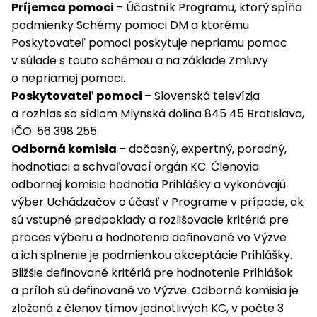
Príjemca pomoci
– Účastník Programu, ktorý spĺňa
podmienky Schémy pomoci DM a ktorému
Poskytovateľ pomoci poskytuje nepriamu pomoc
v súlade s touto schémou a na základe Zmluvy
o nepriamej pomoci.
Poskytovateľ pomoci
– Slovenská televízia
a rozhlas so sídlom Mlynská dolina 845 45 Bratislava,
IČO: 56 398 255.
Odborná komisia
– dočasný, expertný, poradný,
hodnotiaci a schvaľovací orgán KC. Členovia
odbornej komisie hodnotia Prihlášky a vykonávajú
výber Uchádzačov o účasť v Programe v prípade, ak
sú vstupné predpoklady a rozlišovacie kritériá pre
proces výberu a hodnotenia definované vo Výzve
a ich splnenie je podmienkou akceptácie Prihlášky.
Bližšie definované kritériá pre hodnotenie Prihlášok
a príloh sú definované vo Výzve. Odborná komisia je
zložená z členov tímov jednotlivých KC, v počte 3