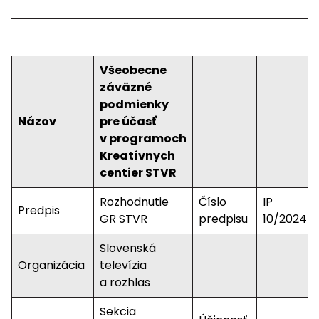
Všeobecne
záväzné
podmienky
Názov
pre účasť
v programoch
Kreatívnych
centier STVR
Rozhodnutie
Číslo
IP
Predpis
GR STVR
predpisu
10/202
Slovenská
Organizácia
televízia
a rozhlas
Sekcia