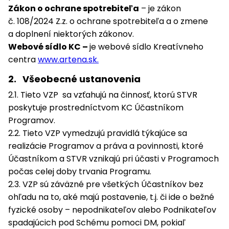
Zákon o ochrane spotrebiteľa
– je zákon
č. 108/2024 Z.z. o ochrane spotrebiteľa a o zmene
a doplnení niektorých zákonov.
Webové sídlo KC –
je webové sídlo Kreatívneho
centra
www.artena.sk.
2. Všeobecné ustanovenia
2.1. Tieto VZP sa vzťahujú na činnosť, ktorú STVR
poskytuje prostredníctvom KC Účastníkom
Programov.
2.2. Tieto VZP vymedzujú pravidlá týkajúce sa
realizácie Programov a práva a povinnosti, ktoré
Účastníkom a STVR vznikajú pri účasti v Programoch
počas celej doby trvania Programu.
2.3. VZP sú záväzné pre všetkých Účastníkov bez
ohľadu na to, aké majú postavenie, t.j. či ide o bežné
fyzické osoby – nepodnikateľov alebo Podnikateľov
spadajúcich pod Schému pomoci DM, pokiaľ