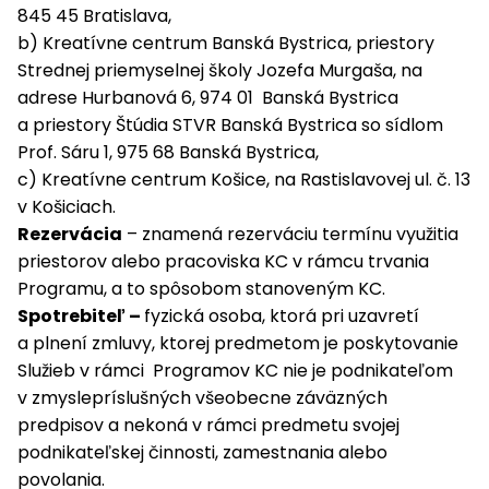
845 45 Bratislava,
b) Kreatívne centrum Banská Bystrica, priestory
Strednej priemyselnej školy Jozefa Murgaša, na
adrese Hurbanová 6, 974 01 Banská Bystrica
a priestory Štúdia STVR Banská Bystrica so sídlom
Prof. Sáru 1, 975 68 Banská Bystrica,
c) Kreatívne centrum Košice, na Rastislavovej ul. č. 13
v Košiciach.
Rezervácia
– znamená rezerváciu termínu využitia
priestorov alebo pracoviska KC v rámcu trvania
Programu, a to spôsobom stanoveným KC.
Spotrebiteľ –
fyzická osoba, ktorá pri uzavretí
a plnení zmluvy, ktorej predmetom je poskytovanie
Služieb v rámci Programov KC nie je podnikateľom
v zmyslepríslušných všeobecne záväzných
predpisov a nekoná v rámci predmetu svojej
podnikateľskej činnosti, zamestnania alebo
povolania.