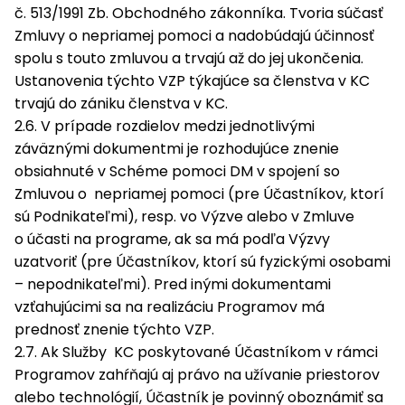
č. 513/1991 Zb. Obchodného zákonníka. Tvoria súčasť
Zmluvy o nepriamej pomoci a nadobúdajú účinnosť
spolu s touto zmluvou a trvajú až do jej ukončenia.
Ustanovenia týchto VZP týkajúce sa členstva v KC
trvajú do zániku členstva v KC.
2.6. V prípade rozdielov medzi jednotlivými
záväznými dokumentmi je rozhodujúce znenie
obsiahnuté v Schéme pomoci DM v spojení so
Zmluvou o nepriamej pomoci (pre Účastníkov, ktorí
sú Podnikateľmi), resp. vo Výzve alebo v Zmluve
o účasti na programe, ak sa má podľa Výzvy
uzatvoriť (pre Účastníkov, ktorí sú fyzickými osobami
– nepodnikateľmi). Pred inými dokumentami
vzťahujúcimi sa na realizáciu Programov má
prednosť znenie týchto VZP.
2.7. Ak Služby KC poskytované Účastníkom v rámci
Programov zahŕňajú aj právo na užívanie priestorov
alebo technológií, Účastník je povinný oboznámiť sa