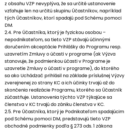
z obsahu VZP nevyplýva, že sa určité ustanovenie
vzťahuje len na určitú skupinu Účastníkov, napríklad
tých Účastníkov, ktorí spadajú pod Schému pomoci
DM.
2.4. Pre Účastníka, ktorý je fyzickou osobou –
nepodnikateľom, sa tieto VZP stávajú účinnými
doručením akceptácie Prihlášky do Programu resp.
uzavretím Zmluvy o účasti v programe (ak Výzva
stanovuje, že podmienkou účasti v Programe je
uzavretie Zmluvy o účasti v programe), do ktorého
sa ako Uchádzač prihlásil na základe príslušnej Výzvy
zverejnenej zo strany KC a ich účinky trvajú až do
skončenia realizácie Programu, ktorého sa Účastník
zúčastňuje. Ustanovenia týchto VZP týkajúce sa
členstva v KC trvajú do zániku členstva v KC.
2.5. Pre Účastníka, ktorý je Podnikateľom spadajúcim
pod Schému pomoci DM, predstavujú tieto VZP
obchodné podmienky podľa § 273 ods. 1 zákona