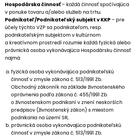
Hospodárska činnosť
– každá činnosť spočívajúca
v ponuke tovaru a/alebo služieb na trhu.
Podnikateľ/Podnikateľský subjekt v KKP
– pre
účely týchto VZP sa podnikateľom, resp.
podnikateľským subjektom v kultúrnom
a kreatívnom prostredí rozumie každá fyzická alebo
právnická osoba vykonávajúca Hospodársku činnosť
najmä:
fyzická osoba vykonávajúca podnikateľskú
činnosť v zmysle zákona č. 513/1991 Zb.
Obchodný zákonník na základe živnostenského
oprávnenia podľa zákona č. 455/1991 Zb.
o živnostenskom podnikaní v znení neskorších
predpisov (živnostenský zákon) s miestom
podnikania na území SR,
právnická osoba vykonávajúca podnikateľskú
činnosť v zmysle zákona č. 513/1991 Zb.