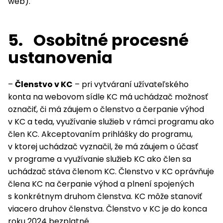
web).
5. Osobitné procesné
ustanovenia
–
Členstvo v KC
– pri vytváraní užívateľského
konta na webovom sídle KC má uchádzač možnosť
označiť, či má záujem o členstvo a čerpanie výhod
v KC a teda, využívanie služieb v rámci programu ako
člen KC. Akceptovaním prihlášky do programu,
v ktorej uchádzač vyznačil, že má záujem o účasť
v programe a využívanie služieb KC ako člen sa
uchádzač stáva členom KC. Členstvo v KC oprávňuje
člena KC na čerpanie výhod a plnení spojených
s konkrétnym druhom členstva. KC môže stanoviť
viacero druhov členstva. Členstvo v KC je do konca
roku 2024 bezplatné.