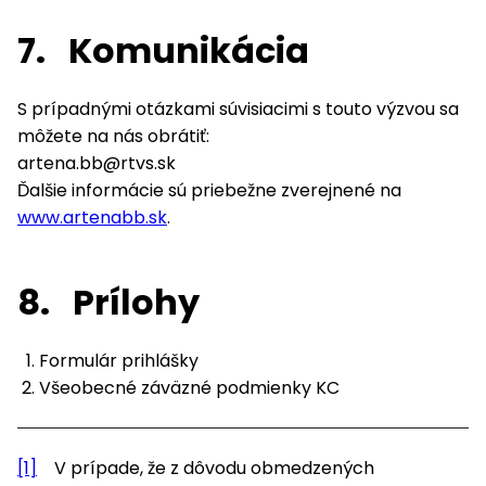
7.
Komunikácia
S prípadnými otázkami súvisiacimi s touto výzvou sa
môžete na nás obrátiť:
artena.bb@rtvs.sk
Ďalšie informácie sú priebežne zverejnené na
www.artenabb.sk
.
8.
Prílohy
Formulár prihlášky
Všeobecné záväzné podmienky KC
[1]
V prípade, že z dôvodu obmedzených