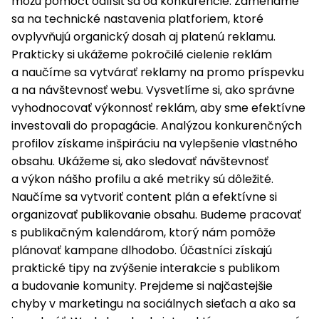
môžu pomôcť odlíšiť sa od konkurencie. Zameriame
sa na technické nastavenia platforiem, ktoré
ovplyvňujú organický dosah aj platenú reklamu.
Prakticky si ukážeme pokročilé cielenie reklám
a naučíme sa vytvárať reklamy na promo príspevku
a na návštevnosť webu. Vysvetlíme si, ako správne
vyhodnocovať výkonnosť reklám, aby sme efektívne
investovali do propagácie. Analýzou konkurenčných
profilov získame inšpiráciu na vylepšenie vlastného
obsahu. Ukážeme si, ako sledovať návštevnosť
a výkon nášho profilu a aké metriky sú dôležité.
Naučíme sa vytvoriť content plán a efektívne si
organizovať publikovanie obsahu. Budeme pracovať
s publikačným kalendárom, ktorý nám pomôže
plánovať kampane dlhodobo. Účastníci získajú
praktické tipy na zvýšenie interakcie s publikom
a budovanie komunity. Prejdeme si najčastejšie
chyby v marketingu na sociálnych sieťach a ako sa