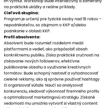
im vyhnúť. Workshop bude interaktívny a zameraný
na praktické ukážky a reálne príklady.
Cieľová skupina:
Program je určený pre fyzické osoby nad 18 rokov –
nepodnikateľov, so záujmom o KKP a/alebo
podnikanie v oblasti KKP.
Profil absolventa:
Absolvent bude rozumieť rozdielom medzi
platformami a vedieť, ako prispôsobiť obsah
konkrétnemu publiku. Získa praktické zručnosti na
získavanie nových followerov, efektívne
publikovanie obsahu a využívanie kreatívnych
formátov. Bude schopný nastaviť a vyhodnocovať
cielené reklamy, ako aj správne používať hashtagy
či organizovať súťaže. Naučí sa analyzovať
konkurenciu, sledovať výkonnosť firemného profilu
a optimalizovať marketingovú stratégiu. Získané
vedomosti mu umožnia vytvoriť si vlastný content