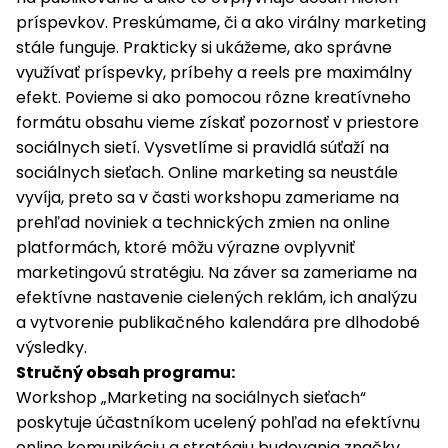
príspevkov. Preskúmame, či a ako virálny marketing
stále funguje. Prakticky si ukážeme, ako správne
využívať príspevky, príbehy a reels pre maximálny
efekt. Povieme si ako pomocou rôzne kreatívneho
formátu obsahu vieme získať pozornosť v priestore
sociálnych sietí. Vysvetlíme si pravidlá súťaží na
sociálnych sieťach. Online marketing sa neustále
vyvíja, preto sa v časti workshopu zameriame na
prehľad noviniek a technických zmien na online
platformách, ktoré môžu výrazne ovplyvniť
marketingovú stratégiu. Na záver sa zameriame na
efektívne nastavenie cielených reklám, ich analýzu
a vytvorenie publikačného kalendára pre dlhodobé
výsledky.
Stručný obsah programu:
Workshop „Marketing na sociálnych sieťach“
poskytuje účastníkom ucelený pohľad na efektívnu
online komunikáciu a stratégiu budovania značky.