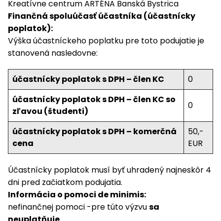
Kreatívne centrum ARTÉNA Banská Bystrica
Finančná spoluúčasť účastníka (účastnícky
poplatok):
Výška účastníckeho poplatku pre toto podujatie je
stanovená nasledovne:
účastnícky poplatok s DPH – člen KC
0
účastnícky poplatok s DPH – člen KC so
0
zľavou (študenti)
účastnícky poplatok s DPH – komerčná
50,-
cena
EUR
Účastnícky poplatok musí byť uhradený najneskôr 4
dni pred začiatkom podujatia.
Informácia o pomoci de minimis:
nefinančnej pomoci -pre túto výzvu
sa
neuplatňuje
.