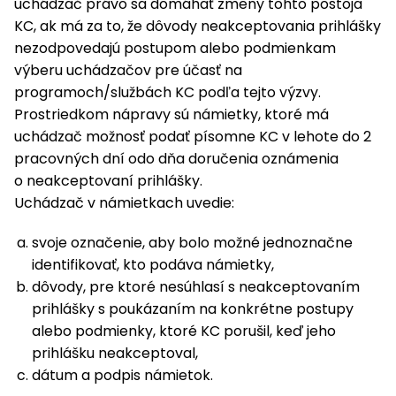
uchádzač právo sa domáhať zmeny tohto postoja
KC, ak má za to, že dôvody neakceptovania prihlášky
nezodpovedajú postupom alebo podmienkam
výberu uchádzačov pre účasť na
programoch/službách KC podľa tejto výzvy.
Prostriedkom nápravy sú námietky, ktoré má
uchádzač možnosť podať písomne KC v lehote do 2
pracovných dní odo dňa doručenia oznámenia
o neakceptovaní prihlášky.
Uchádzač v námietkach uvedie:
svoje označenie, aby bolo možné jednoznačne
identifikovať, kto podáva námietky,
dôvody, pre ktoré nesúhlasí s neakceptovaním
prihlášky s poukázaním na konkrétne postupy
alebo podmienky, ktoré KC porušil, keď jeho
prihlášku neakceptoval,
dátum a podpis námietok.