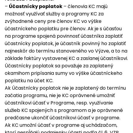
–
Účastnícky poplatok
– členovia KC majú
možnosť využívať služby a programy KC za
zvýhodnené ceny pre členov KC vo výške
účastníckeho poplatku pre členov. Ak je s účasťou
na programe spojená povinnosť účastníka zaplatiť
účastnícky poplatok, je účastník povinný ho zaplatiť
najneskôr do termínu stanoveného vo Výzve, a to na
základe faktúry vystavenej KC a zaslanej účastníkovi.
Účastnícky poplatok sa považuje za zaplatený
okamihom pripísania sumy vo výške účastníckeho
poplatku na účet KC.
Ak Účastnícky poplatok nie je zaplatený do termínu
začatia programu, nie je KC oprávnené umožniť
účastníkovi účasť v Programe, resp. využívanie
služieb KC spojených s programom a je oprávnené
predčasne ukončiť účastníkovi účasť v programe.
Ak KC umožní účasť v programe aj uchádzačom,
ktorí nespĺňajú podmienky účasti podľa čl. 6 VZP