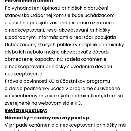
Potvrdenie o účasti:
Po vyhodnotení úplnosti prihlášok a doručení
stanoviska Odbornej komisie bude uchádzačom
o účasť na podujatí zaslané písomné oznámenie
o neakceptovaní, resp. akceptovaní prihlášky
s podrobnými informáciami o realizácii podujatia.
Uchádzačom, ktorých prihlášky nesplnili podmienky
alebo ich nebolo možné akceptovať z dôvodu
obmedzenej kapacity, KC zasiela oznámenie
o neakceptovaní prihlášky s uvedením dôvodu
neakceptovania.
Práva a povinnosti KC a účastníkov programu
a ďalšie podmienky účasti v programe sú uvedené
vo Všeobecných záväzných podmienkach, ktoré sú
zverejnené na webovom sídle KC.
Revízne postupy:
Námietky – riadny revízny postup
V prípade oznámenia o neakceptovaní prihlášky má