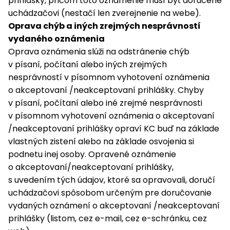
prihlášky, pričom toto oznámenie musí byť doručené
uchádzačovi (nestačí len zverejnenie na webe).
Oprava chýb a iných zrejmých nesprávností
vydaného oznámenia
Oprava oznámenia slúži na odstránenie chýb
v písaní, počítaní alebo iných zrejmých
nesprávností v písomnom vyhotovení oznámenia
o akceptovaní /neakceptovaní prihlášky. Chyby
v písaní, počítaní alebo iné zrejmé nesprávnosti
v písomnom vyhotovení oznámenia o akceptovaní
/neakceptovaní prihlášky opraví KC buď na základe
vlastných zistení alebo na základe osvojenia si
podnetu inej osoby. Opravené oznámenie
o akceptovaní/neakceptovaní prihlášky,
s uvedením tých údajov, ktoré sa opravovali, doručí
uchádzačovi spôsobom určeným pre doručovanie
vydaných oznámení o akceptovaní /neakceptovaní
prihlášky (listom, cez e-mail, cez e-schránku, cez