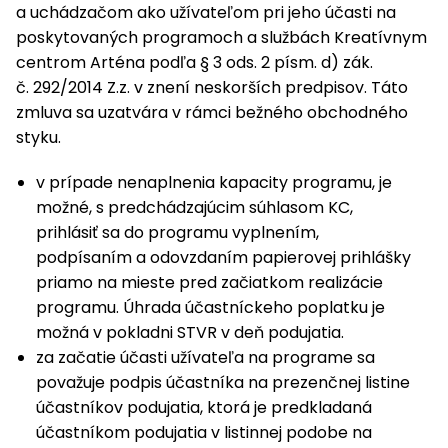
a uchádzačom ako užívateľom pri jeho účasti na
poskytovaných programoch a službách Kreatívnym
centrom Arténa podľa § 3 ods. 2 písm. d) zák.
č. 292/2014 Z.z. v znení neskorších predpisov. Táto
zmluva sa uzatvára v rámci bežného obchodného
styku.
v prípade nenaplnenia kapacity programu, je
možné, s predchádzajúcim súhlasom KC,
prihlásiť sa do programu vyplnením,
podpísaním a odovzdaním papierovej prihlášky
priamo na mieste pred začiatkom realizácie
programu. Úhrada účastníckeho poplatku je
možná v pokladni STVR v deň podujatia.
za začatie účasti užívateľa na programe sa
považuje podpis účastníka na prezenčnej listine
účastníkov podujatia, ktorá je predkladaná
účastníkom podujatia v listinnej podobe na