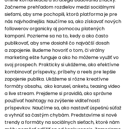
Začneme prehľadom rozdielov medzi sociálnymi
sieťami, aby sme pochopili, ktorá platforma je pre
nás najvhodnejšia. Naučíme sa, ako získavať nových
followerov organicky aj pomocou platených
kampaní. Pozrieme sa na to, kedy a ako často
publikovať, aby sme dosiahli čo najväčší dosah
a zapojenie. Budeme hovoriť o tom, či virálny
marketing ešte funguje a ako ho môžeme využiť vo
svoj prospech. Prakticky si ukážeme, ako efektívne
kombinovať príspevky, príbehy a reels pre lepšie
zapojenie publika. Ukážeme si rôzne kreatívne
formáty obsahu, ako karusel, anketu, teasing video
a live stream. Prejdeme si pravidlá, ako správne
používať hashtagy na zvýšenie viditeľnosti
príspevkov. Naučíme sa, ako nastaviť úspešnú súťaž
a vyhnúť sa častým chybám. Predstavíme si nové
trendy a formáty na sociálnych sieťach, ktoré nám