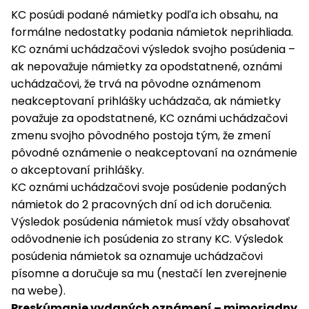
KC posúdi podané námietky podľa ich obsahu, na
formálne nedostatky podania námietok neprihliada.
KC oznámi uchádzačovi výsledok svojho posúdenia –
ak nepovažuje námietky za opodstatnené, oznámi
uchádzačovi, že trvá na pôvodne oznámenom
neakceptovaní prihlášky uchádzača, ak námietky
považuje za opodstatnené, KC oznámi uchádzačovi
zmenu svojho pôvodného postoja tým, že zmení
pôvodné oznámenie o neakceptovaní na oznámenie
o akceptovaní prihlášky.
KC oznámi uchádzačovi svoje posúdenie podaných
námietok do 2 pracovných dní od ich doručenia.
Výsledok posúdenia námietok musí vždy obsahovať
odôvodnenie ich posúdenia zo strany KC. Výsledok
posúdenia námietok sa oznamuje uchádzačovi
písomne a doručuje sa mu (nestačí len zverejnenie
na webe).
Preskúmanie vydaných oznámení – mimoriadny