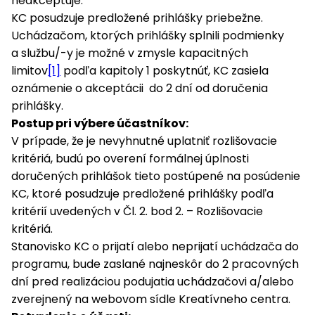
neakceptuje.
KC posudzuje predložené prihlášky priebežne.
Uchádzačom, ktorých prihlášky splnili podmienky
a službu/-y je možné v zmysle kapacitných
limitov
[1]
podľa kapitoly 1 poskytnúť, KC zasiela
oznámenie o akceptácii do 2 dní od doručenia
prihlášky.
Postup pri výbere účastníkov:
V prípade, že je nevyhnutné uplatniť rozlišovacie
kritériá, budú po overení formálnej úplnosti
doručených prihlášok tieto postúpené na posúdenie
KC, ktoré posudzuje predložené prihlášky podľa
kritérií uvedených v Čl. 2. bod 2. – Rozlišovacie
kritériá.
Stanovisko KC o prijatí alebo neprijatí uchádzača do
programu, bude zaslané najneskôr do 2 pracovných
dní pred realizáciou podujatia uchádzačovi a/alebo
zverejnený na webovom sídle Kreatívneho centra.