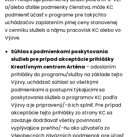
a/alebo ďalšie podmienky členstva, môže KC
podmieniť účasť v programe pre takýchto
uchádzačov zaplatením plnej ceny stanovenej
v cenníku služieb a nájmu pracovísk KC alebo vo
Výzve.
Súhlas s podmienkami poskytovania
služieb pre prípad akceptácie prihlášky
Kreatívnym centrom Arténa
– odoslaním
prihlášky do programu/služby na základe tejto
Výzvy, uchádzač súhlasí so všetkými
podmienkami a postupmi týkajúcimi sa
poskytovania služieb a programov KC podľa
Výzvy a je pripravený/-á ich splniť. Pre prípad
akceptácie tejto prihlášky zo strany KC sa
zaväzuje dodržiavať všetky povinnosti
vyplývajúce preňho/-ňu ako užívateľa zo
Všeobecných záväzných podmienok pre účasť