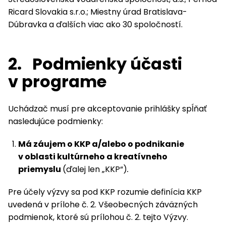
Ricard Slovakia s.r.o.; Miestny úrad Bratislava-
Dúbravka a ďalších viac ako 30 spoločností.
2.
Podmienky účasti
v programe
Uchádzač musí pre akceptovanie prihlášky spĺňať
nasledujúce podmienky:
Má záujem o KKP a/alebo o podnikanie
v oblasti kultúrneho a kreatívneho
priemyslu
(ďalej len „KKP“)
.
Pre účely výzvy sa pod KKP rozumie definícia KKP
uvedená v prílohe č. 2. Všeobecných záväzných
podmienok, ktoré sú prílohou č. 2. tejto Výzvy.