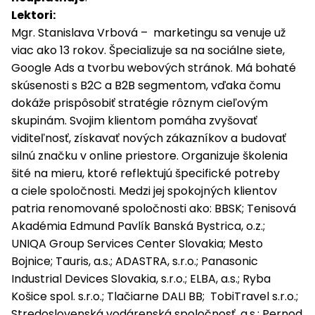
Lektori:
Mgr. Stanislava Vrbová – marketingu sa venuje už
viac ako 13 rokov. Špecializuje sa na sociálne siete,
Google Ads a tvorbu webových stránok. Má bohaté
skúsenosti s B2C a B2B segmentom, vďaka čomu
dokáže prispôsobiť stratégie rôznym cieľovým
skupinám. Svojim klientom pomáha zvyšovať
viditeľnosť, získavať nových zákazníkov a budovať
silnú značku v online priestore. Organizuje školenia
šité na mieru, ktoré reflektujú špecifické potreby
a ciele spoločnosti. Medzi jej spokojných klientov
patria renomované spoločnosti ako: BBSK; Tenisová
Akadémia Edmund Pavlík Banská Bystrica, o.z.;
UNIQA Group Services Center Slovakia; Mesto
Bojnice; Tauris, a.s.; ADASTRA, s.r.o.; Panasonic
Industrial Devices Slovakia, s.r.o.; ELBA, a.s.; Ryba
Košice spol. s.r.o.; Tlačiarne DALI BB; TobiTravel s.r.o.;
Stredoslovenská vodárenská spoločnosť, a.s.; Pernod