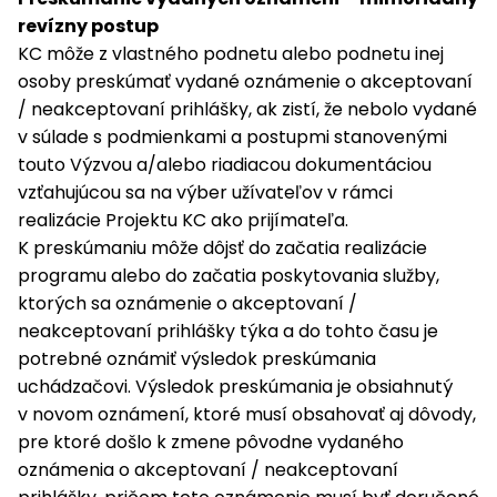
revízny postup
KC môže z vlastného podnetu alebo podnetu inej
osoby preskúmať vydané oznámenie o akceptovaní
/ neakceptovaní prihlášky, ak zistí, že nebolo vydané
v súlade s podmienkami a postupmi stanovenými
touto Výzvou a/alebo riadiacou dokumentáciou
vzťahujúcou sa na výber užívateľov v rámci
realizácie Projektu KC ako prijímateľa.
K preskúmaniu môže dôjsť do začatia realizácie
programu alebo do začatia poskytovania služby,
ktorých sa oznámenie o akceptovaní /
neakceptovaní prihlášky týka a do tohto času je
potrebné oznámiť výsledok preskúmania
uchádzačovi. Výsledok preskúmania je obsiahnutý
v novom oznámení, ktoré musí obsahovať aj dôvody,
pre ktoré došlo k zmene pôvodne vydaného
oznámenia o akceptovaní / neakceptovaní