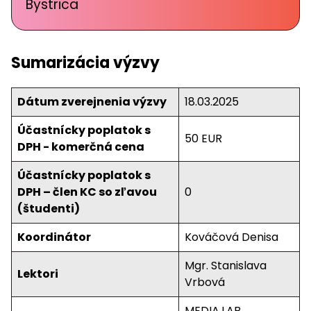
Bystrica
Sumarizácia výzvy
Dátum zverejnenia výzvy
18.03.2025
Účastnícky poplatok s
50 EUR
DPH - komerčná cena
Účastnícky poplatok s
DPH – člen KC so zľavou
0
(študenti)
Koordinátor
Kováčová Denisa
Mgr. Stanislava
Lektori
Vrbová
MEDIA.LAB