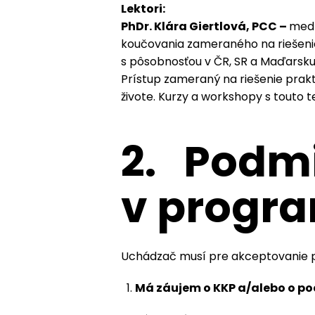
Lektori:
PhDr. Klára Giertlová, PCC –
medz
koučovania zameraného na riešenie.
s pôsobnosťou v ČR, SR a Maďarsku
Prístup zameraný na riešenie prak
živote. Kurzy a workshopy s touto t
2.
Podmi
v progr
Uchádzač musí pre akceptovanie p
Má záujem o KKP a/alebo o po