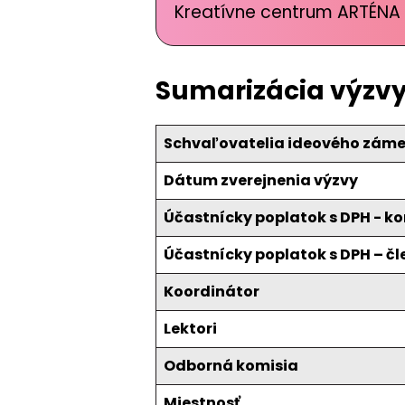
Kreatívne centrum ARTÉNA 
Sumarizácia výzv
Schvaľovatelia ideového záme
Dátum zverejnenia výzvy
Účastnícky poplatok s DPH - 
Účastnícky poplatok s DPH – čl
Koordinátor
Lektori
Odborná komisia
Miestnosť