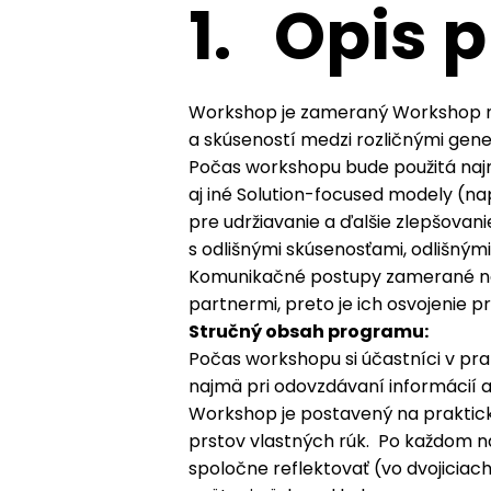
1.
Opis 
Workshop je zameraný Workshop na 
a skúseností medzi rozličnými gen
Počas workshopu bude použitá najm
aj iné Solution-focused modely (n
pre udržiavanie a ďalšie zlepšovan
s odlišnými skúsenosťami, odlišným
Komunikačné postupy zamerané na ri
partnermi, preto je ich osvojenie p
Stručný obsah programu:
Počas workshopu si účastníci v pr
najmä pri odovzdávaní informácií a
Workshop je postavený na praktick
prstov vlastných rúk. Po každom n
spoločne reflektovať (vo dvojiciac