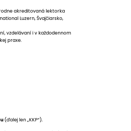
rodne akreditovaná lektorka
ational Luzern, Švajčiarsko,
ní, vzdelávaní i v každodennom
kej praxe.
lu
(ďalej len „KKP“)
.