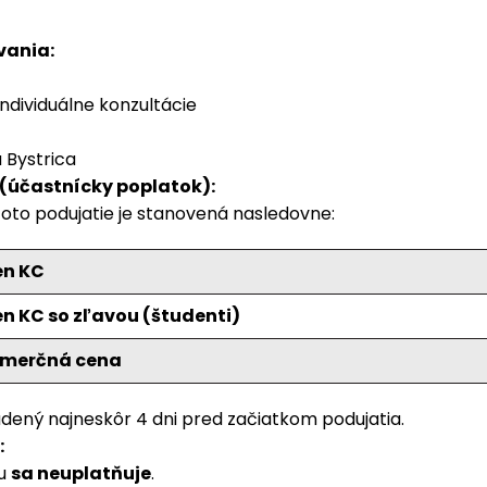
vania:
individuálne konzultácie
 Bystrica
(účastnícky poplatok):
oto podujatie je stanovená nasledovne:
en KC
en KC so zľavou (študenti)
komerčná cena
dený najneskôr 4 dni pred začiatkom podujatia.
:
vu
sa neuplatňuje
.