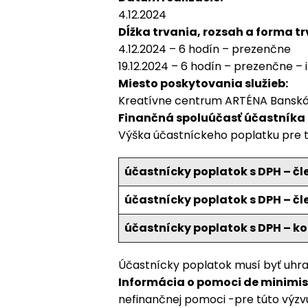
4.12.2024
Dĺžka trvania, rozsah a forma tr
4.12.2024 – 6 hodín – prezenčne
19.12.2024 – 6 hodín – prezenčne – 
Miesto poskytovania služieb
:
Kreatívne centrum ARTÉNA Banská
Finančná spoluúčasť účastníka 
Výška účastníckeho poplatku pre t
účastnícky poplatok s DPH – čl
účastnícky poplatok s DPH – čl
účastnícky poplatok s DPH – 
Účastnícky poplatok musí byť uhra
Informácia o pomoci de minimis
nefinančnej pomoci -pre túto výz