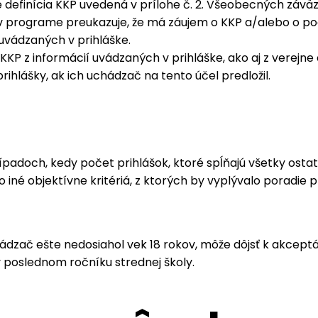
 definícia KKP uvedená v prílohe č. 2. Všeobecných závä
ť v programe preukazuje, že má záujem o KKP a/alebo o pod
uvádzaných v prihláške.
KKP z informácií uvádzaných v prihláške, ako aj z verejn
rihlášky, ak ich uchádzač na tento účel predložil.
 prípadoch, kedy počet prihlášok, ktoré spĺňajú všetky osta
o iné objektívne kritériá, z ktorých by vyplývalo poradie p
hádzač ešte nedosiahol vek 18 rokov, môže dôjsť k akceptác
 poslednom ročníku strednej školy.