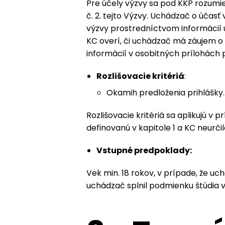
Pre účely výzvy sa pod KKP rozumie
č. 2. tejto Výzvy. Uchádzač o účas
výzvy prostredníctvom informácií 
KC overí, či uchádzač má záujem o 
informácií v osobitných prílohách p
Rozlišovacie kritériá
:
Okamih predloženia prihlášky.
Rozlišovacie kritériá sa aplikujú v
definovanú v kapitole 1 a KC neurčil
Vstupné predpoklady:
Vek min. 18 rokov, v prípade, že uc
uchádzač splnil podmienku štúdia v