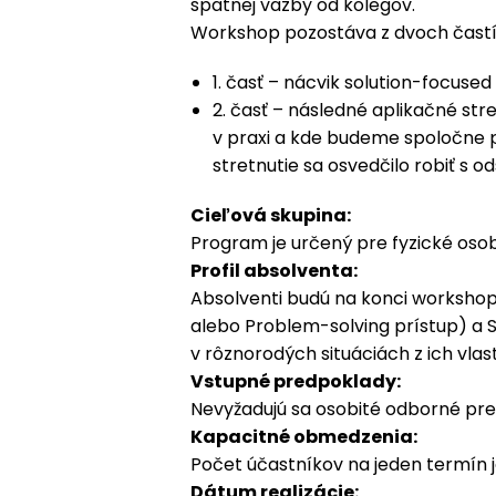
spätnej väzby od kolegov.
Workshop pozostáva z dvoch častí
1. časť – nácvik solution-focused
2. časť – následné aplikačné str
v praxi a kde budeme spoločne p
stretnutie sa osvedčilo robiť s 
Cieľová skupina:
Program je určený pre fyzické osob
Profil absolventa:
Absolventi budú na konci worksho
alebo Problem-solving prístup) a 
v rôznorodých situáciách z ich vlas
Vstupné predpoklady:
Nevyžadujú sa osobité odborné pr
Kapacitné obmedzenia:
Počet účastníkov na jeden termín je
Dátum realizácie: