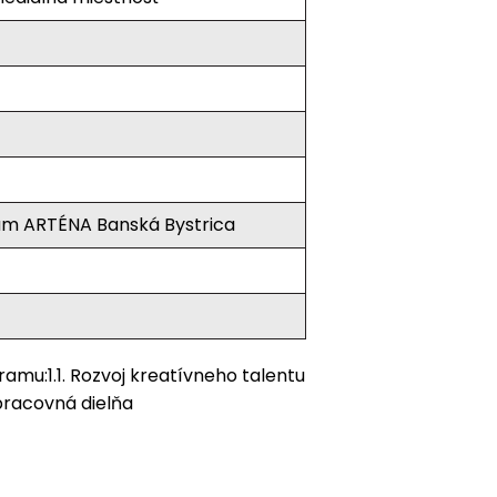
um ARTÉNA Banská Bystrica
amu:1.1. Rozvoj kreatívneho talentu
 pracovná dielňa