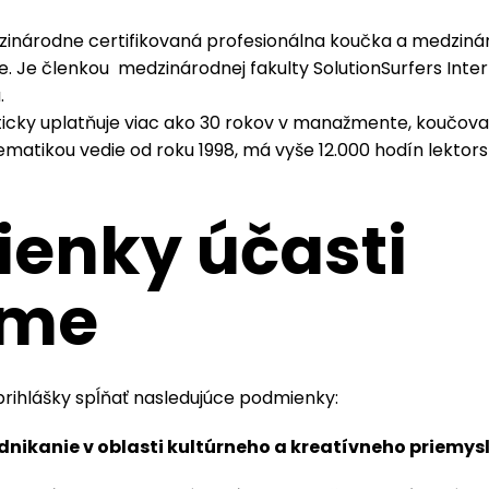
inárodne certifikovaná profesionálna koučka a medziná
 Je členkou medzinárodnej fakulty SolutionSurfers Intern
.
ticky uplatňuje viac ako 30 rokov v manažmente, koučova
ematikou vedie od roku 1998, má vyše 12.000 hodín lektors
enky účasti
ame
rihlášky spĺňať nasledujúce podmienky:
dnikanie v oblasti kultúrneho a kreatívneho priemys