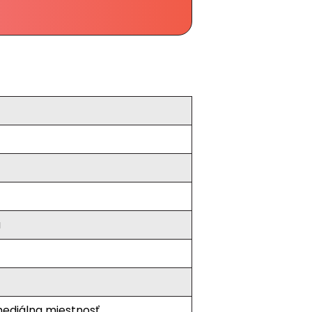
a
mediálna miestnosť