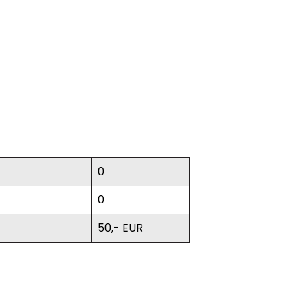
0
0
50,- EUR