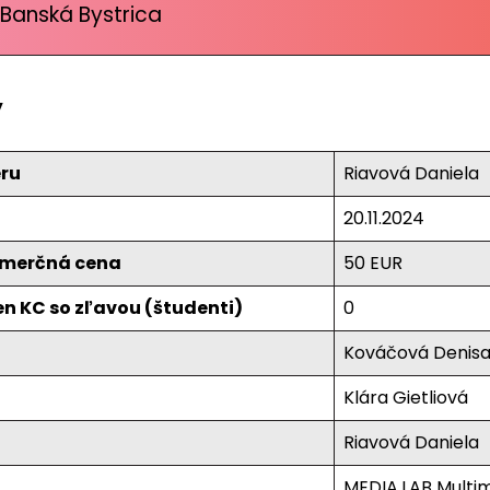
Banská Bystrica
y
ru
Riavová Daniela
20.11.2024
komerčná cena
50 EUR
en KC so zľavou (študenti)
0
Kováčová Denis
Klára Gietliová
Riavová Daniela
MEDIA.LAB Multi