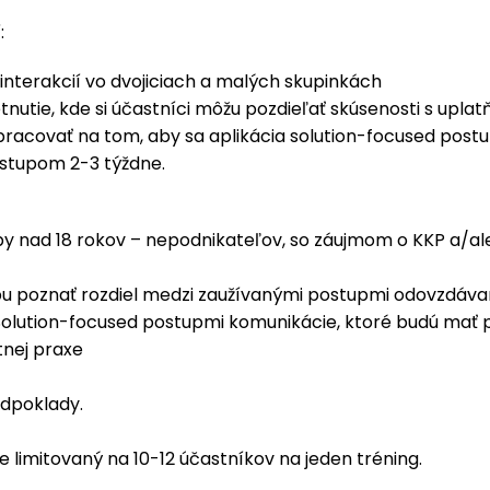
:
 interakcií vo dvojiciach a malých skupinkách
etnutie, kde si účastníci môžu pozdieľať skúsenosti s up
racovať na tom, aby sa aplikácia solution-focused postup
odstupom 2-3 týždne.
y nad 18 rokov – nepodnikateľov, so záujmom o KKP a/ale
pu poznať rozdiel medzi zaužívanými postupmi odovzdáva
Solution-focused postupmi komunikácie, ktoré budú mať 
tnej praxe
edpoklady.
 limitovaný na 10-12 účastníkov na jeden tréning.