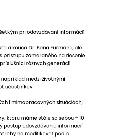
šetkým pri odovzdávaní informácií
ta a kouča Dr. Bena Furmana, ale
os prístupu zameraného na riešenie
príslušníci rôznych generácií
, napríklad medzi životnými
ot účastníkov.
ných i mimopracovných situáciách,
y, ktorú máme stále so sebou – 10
vý postup odovzdávania informácií
potreby ho modifikovať podľa