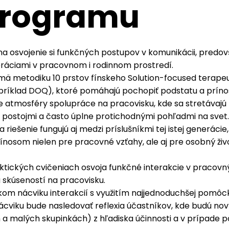
programu
osvojenie si funkčných postupov v komunikácii, predov
eráciami v pracovnom i rodinnom prostredí.
ä metodiku 10 prstov fínskeho Solution-focused terapeu
apríklad DOQ), ktoré pomáhajú pochopiť podstatu a prín
ie atmosféry spolupráce na pracovisku, kde sa stretávajú 
i postojmi a často úplne protichodnými pohľadmi na svet.
ešenie fungujú aj medzi príslušníkmi tej istej generácie
rínosom nielen pre pracovné vzťahy, ale aj pre osobný živ
aktických cvičeniach osvoja funkčné interakcie v pracov
 skúseností na pracovisku.
om nácviku interakcií s využitím najjednoduchšej pomôck
ácviku bude nasledovať reflexia účastníkov, kde budú no
h a malých skupinkách) z hľadiska účinnosti a v prípade 