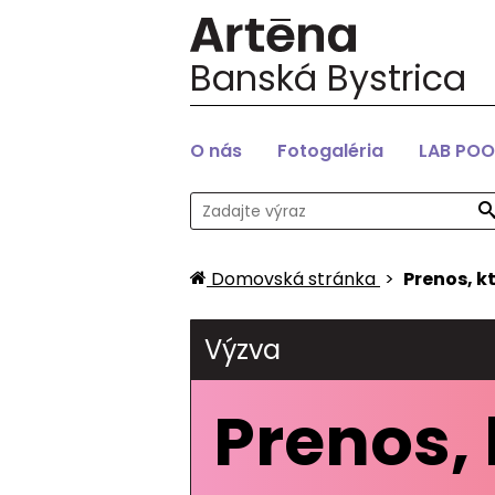
Banská Bystrica
O nás
Fotogaléria
LAB POO
Domovská stránka
>
Prenos, k
Výzva
Prenos, 