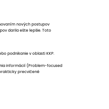
latňovaním nových postupov
ov darila ešte lepšie. Toto
bo podnikanie v oblasti KKP.
nia informácií (Problem-focused
prakticky precvičené