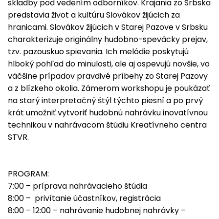
skladby pod vedením odborníkov. Krajania zo Srbska
predstavia život a kultúru Slovákov žijúcich za
hranicami. Slovákov žijúcich v Starej Pazove v Srbsku
charakterizuje originálny hudobno-spevácky prejav,
tzv. pazouskuo spievania. Ich melódie poskytujú
hlboký pohľad do minulosti, ale aj ospevujú novšie, vo
väčšine prípadov pravdivé príbehy zo Starej Pazovy
a z blízkeho okolia. Zámerom workshopu je poukázať
na starý interpretačný štýl týchto piesní a po prvý
krát umožniť vytvoriť hudobnú nahrávku inovatívnou
technikou v nahrávacom štúdiu Kreatívneho centra
STVR.
PROGRAM:
7:00 – príprava nahrávacieho štúdia
8:00 – privítanie účastníkov, registrácia
8:00 – 12:00 – nahrávanie hudobnej nahrávky –