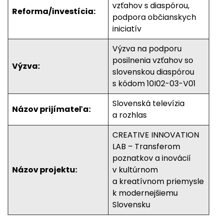
vzťahov s diaspórou,
Reforma/investícia:
podpora občianskych
iniciatív
Výzva na podporu
posilnenia vzťahov so
Výzva:
slovenskou diaspórou
s kódom 10I02-03-V01
Slovenská televízia
Názov prijímateľa:
a rozhlas
CREATIVE INNOVATION
LAB – Transferom
poznatkov a inovácií
Názov projektu:
v kultúrnom
a kreatívnom priemysle
k modernejšiemu
Slovensku