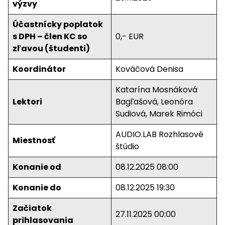
výzvy
Účastnícky poplatok
s DPH – člen KC so
0,- EUR
zľavou (študenti)
Koordinátor
Kováčová Denisa
Katarína Mosnáková
Lektori
Bagľašová, Leonóra
Sudiová, Marek Rimóci
AUDIO.LAB Rozhlasové
Miestnosť
štúdio
Konanie od
08.12.2025 08:00
Konanie do
08.12.2025 19:30
Začiatok
27.11.2025 00:00
prihlasovania