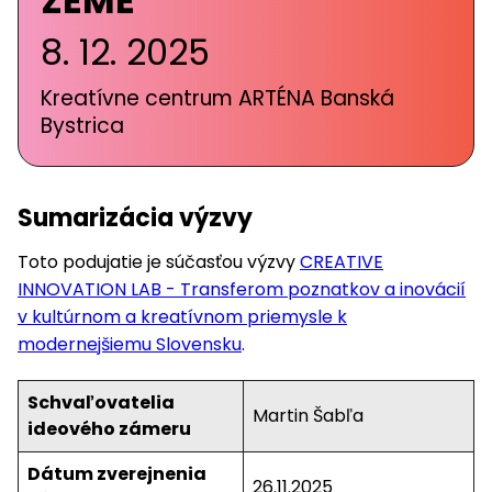
ZEME
8. 12. 2025
Kreatívne centrum ARTÉNA Banská
Bystrica
Sumarizácia výzvy
Toto podujatie je súčasťou výzvy
CREATIVE
INNOVATION LAB - Transferom poznatkov a inovácií
v kultúrnom a kreatívnom priemysle k
modernejšiemu Slovensku
.
Schvaľovatelia
Martin Šabľa
ideového zámeru
Dátum zverejnenia
26.11.2025